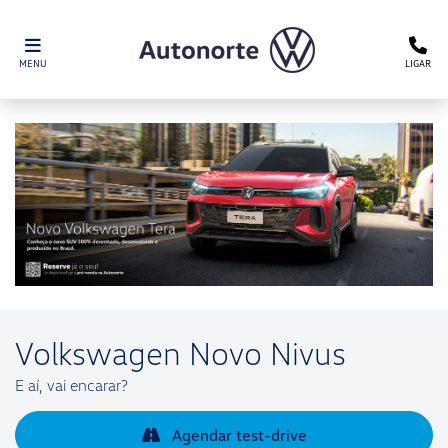
MENU
LIGAR
Volkswagen
Novo Nivus
E aí, vai encarar?
Agendar test-drive