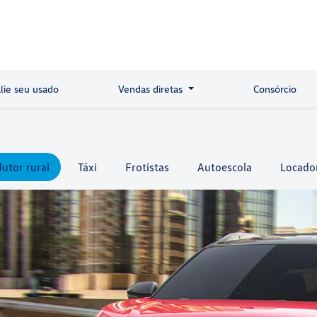
lie seu usado
Vendas diretas
Consórcio
utor rural
Táxi
Frotistas
Autoescola
Locado